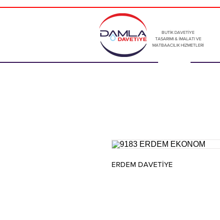
BUTİK DAVETİYE
TASARIMI & İMALATI VE
MATBAACILIK HİZMETLERİ
ERDEM DAVETİYE