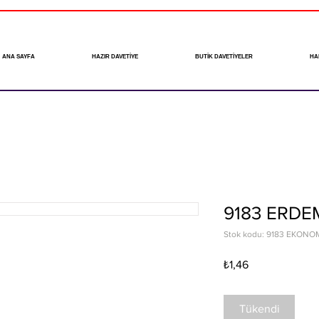
ANA SAYFA
HAZIR DAVETİYE
BUTİK DAVETİYELER
HA
9183 ERD
Stok kodu: 9183 EKONO
Fiyat
₺1,46
Tükendi