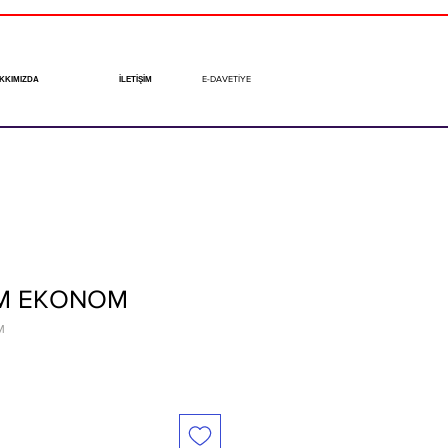
E-DAVETİYE
KKIMIZDA
İLETİŞİM
EM EKONOM
M