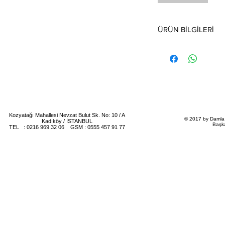
ÜRÜN BİLGİLERİ
Davetiye fiyatı 1 Kutu
sipariş 50 Adet olup, f
Davetiye Fiyatı Türkiy
fiyatıdır.
Davetiye Ofset, Varak
Kozyatağı Mahallesi Nevzat Bulut Sk. No: 10 / A
© 2017 by Damla 
tekniğine uygun olup, 
Kadıköy / İSTANBUL
Başk
TEL : 0216 969 32 06 GSM : 0555 457 91 77
ücretlendirilir.