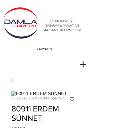
BUTİK DAVETİYE
TASARIMI & İMALATI VE
MATBAACILIK HİZMETLERİ
E-DAVETİYE
Stok kodu: 80911 ERDEM S�NNET
80911 ERDEM
SÜNNET
Fiyat