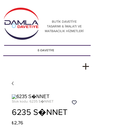
BUTİK DAVETİYE
TASARIMI & İMALATI VE
MATBAACILIK HİZMETLERİ
E-DAVETİYE
Stok kodu: 6235 S�NNET
6235 S�NNET
Fiyat
₺2,76