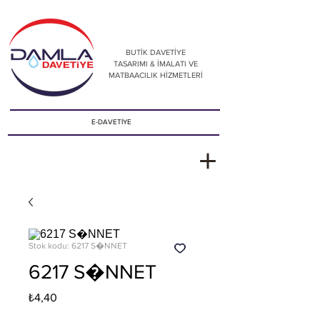
BUTİK DAVETİYE
TASARIMI & İMALATI VE
MATBAACILIK HİZMETLERİ
E-DAVETİYE
Stok kodu: 6217 S�NNET
6217 S�NNET
Fiyat
₺4,40