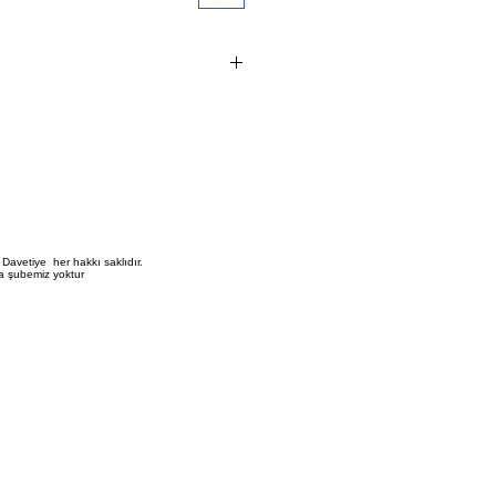
 1 adet i?indir.
vetiye fiyat?na bask? ?creti dahil de?
?erli perakende sat?? fiyat?d?r
 ve aksesuar dahildir
 birle?tirme ve zarflama i?lemi m??
Davetiye her hakkı saklıdır.
a şubemiz yoktur