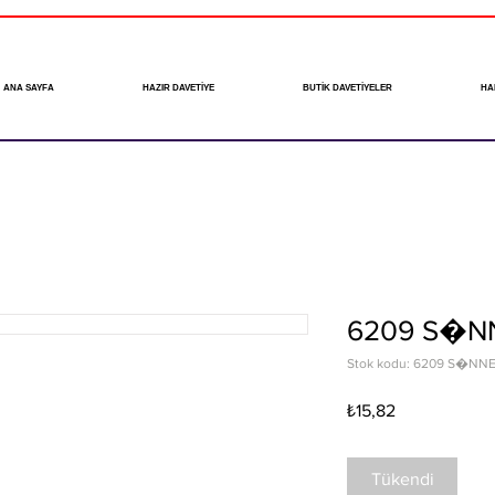
ANA SAYFA
HAZIR DAVETİYE
BUTİK DAVETİYELER
HA
6209 S�N
Stok kodu: 6209 S�NN
Fiyat
₺15,82
Tükendi