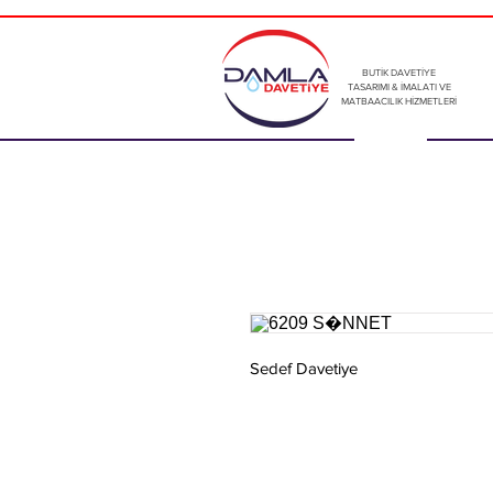
BUTİK DAVETİYE
TASARIMI & İMALATI VE
MATBAACILIK HİZMETLERİ
Sedef Davetiye