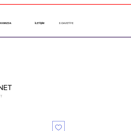
E-DAVETİYE
KKIMIZDA
İLETİŞİM
NET
ET