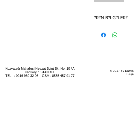
?R?N B?LG?LER?
S?nnet Davetiyesi.Fiyat
(1 kutu 100 adettir)Da
ildir.
?Fiyat T?rkiye i?in ge
Davetiye fiyat?na zarf
?Davetiyenin katlama /
teriye aittir
Kozyatağı Mahallesi Nevzat Bulut Sk. No: 10 / A
© 2017 by Damla 
Kadıköy / İSTANBUL
Başk
TEL : 0216 969 32 06 GSM : 0555 457 91 77