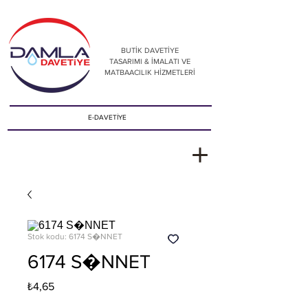
BUTİK DAVETİYE
TASARIMI & İMALATI VE
MATBAACILIK HİZMETLERİ
E-DAVETİYE
Stok kodu: 6174 S�NNET
6174 S�NNET
Fiyat
₺4,65