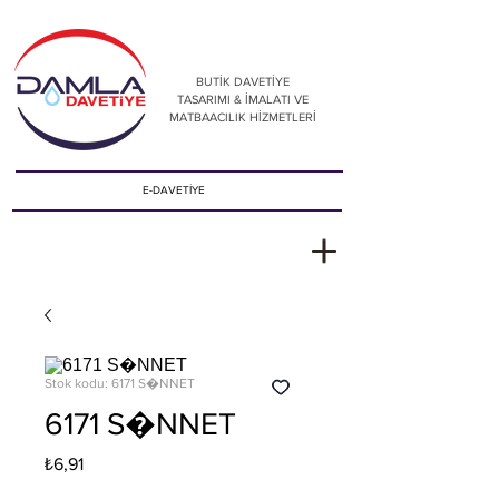
BUTİK DAVETİYE
TASARIMI & İMALATI VE
MATBAACILIK HİZMETLERİ
E-DAVETİYE
Stok kodu: 6171 S�NNET
6171 S�NNET
Fiyat
₺6,91