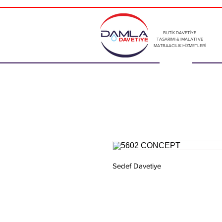
BUTİK DAVETİYE
TASARIMI & İMALATI VE
MATBAACILIK HİZMETLERİ
Sedef Davetiye