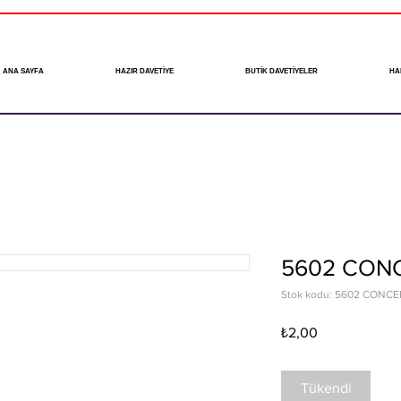
ANA SAYFA
HAZIR DAVETİYE
BUTİK DAVETİYELER
HA
5602 CON
Stok kodu: 5602 CONCE
Fiyat
₺2,00
Tükendi