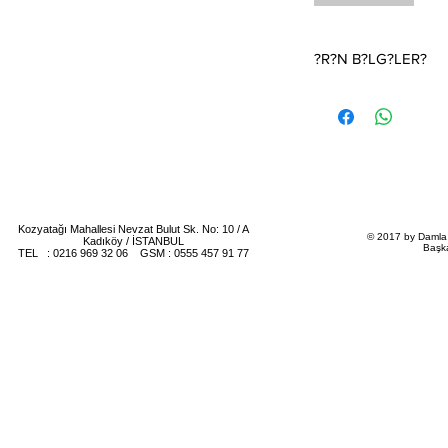
?R?N B?LG?LER?
D???n Davetiyesi.Fiyat 
(1 kutu 100 adettir)Da
ildir.
?Fiyat T?rkiye i?in ge
Davetiye fiyat?na zarf
?Davetiyenin katlama /
teriye aittir
Kozyatağı Mahallesi Nevzat Bulut Sk. No: 10 / A
© 2017 by Damla 
Kadıköy / İSTANBUL
Başk
TEL : 0216 969 32 06 GSM : 0555 457 91 77