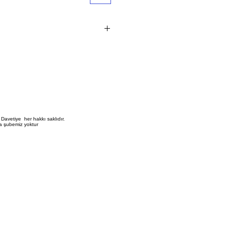
1 adet i?indir.
vetiye fiyat?na bask? ?creti dahil de?
?erli perakende sat?? fiyat?d?r
 ve aksesuar dahildir
 birle?tirme ve zarflama i?lemi m??
Davetiye her hakkı saklıdır.
a şubemiz yoktur