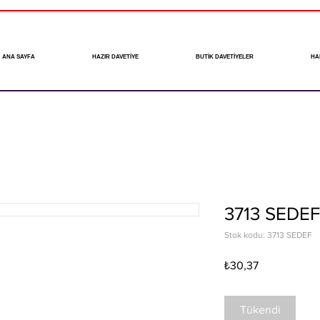
ANA SAYFA
HAZIR DAVETİYE
BUTİK DAVETİYELER
HA
3713 SEDEF
Stok kodu: 3713 SEDEF
Fiyat
₺30,37
Tükendi