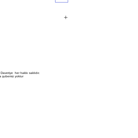
1 adet i?indir.
vetiye fiyat?na bask? ?creti dahil de?
?erli perakende sat?? fiyat?d?r
 ve aksesuar dahildir
 birle?tirme ve zarflama i?lemi m??
Davetiye her hakkı saklıdır.
a şubemiz yoktur