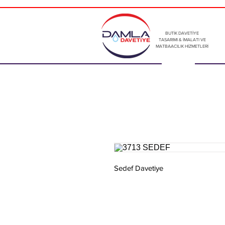
BUTİK DAVETİYE
TASARIMI & İMALATI VE
MATBAACILIK HİZMETLERİ
Sedef Davetiye