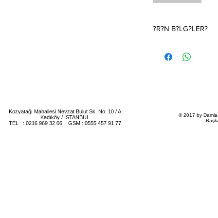
?R?N B?LG?LER?
D???n Davetiyesi.Fiyat 
(1 kutu 100 adettir)Da
ildir.
?Fiyat T?rkiye i?in ge
Davetiye fiyat?na zarf
?Davetiyenin katlama /
teriye aittir
Kozyatağı Mahallesi Nevzat Bulut Sk. No: 10 / A
© 2017 by Damla 
Kadıköy / İSTANBUL
Başk
TEL : 0216 969 32 06 GSM : 0555 457 91 77