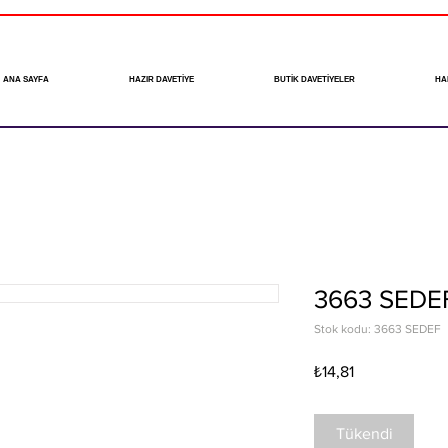
ANA SAYFA
HAZIR DAVETİYE
BUTİK DAVETİYELER
HA
3663 SEDE
Stok kodu: 3663 SEDEF
Fiyat
₺14,81
Tükendi