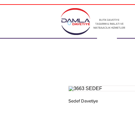
BUTİK DAVETİYE
TASARIMI & İMALATI VE
MATBAACILIK HİZMETLERİ
Sedef Davetiye