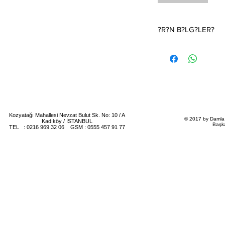
?R?N B?LG?LER?
D???n Davetiyesi.Fiyat 
(1 kutu 100 adettir)Da
ildir.
?Fiyat T?rkiye i?in ge
Davetiye fiyat?na zarf
?Davetiyenin katlama /
teriye aittir
Kozyatağı Mahallesi Nevzat Bulut Sk. No: 10 / A
© 2017 by Damla 
Kadıköy / İSTANBUL
Başk
TEL : 0216 969 32 06 GSM : 0555 457 91 77