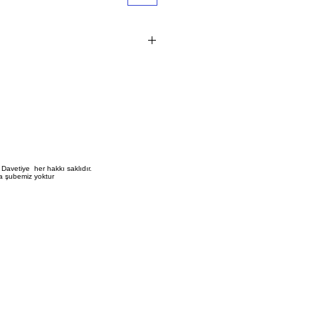
1 adet i?indir.
vetiye fiyat?na bask? ?creti dahil de?
?erli perakende sat?? fiyat?d?r
 ve aksesuar dahildir
 birle?tirme ve zarflama i?lemi m??
Davetiye her hakkı saklıdır.
a şubemiz yoktur