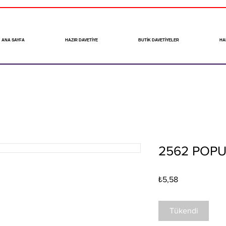
ANA SAYFA
HAZIR DAVETİYE
BUTİK DAVETİYELER
HA
2562 POP
Fiyat
₺5,58
Tükendi