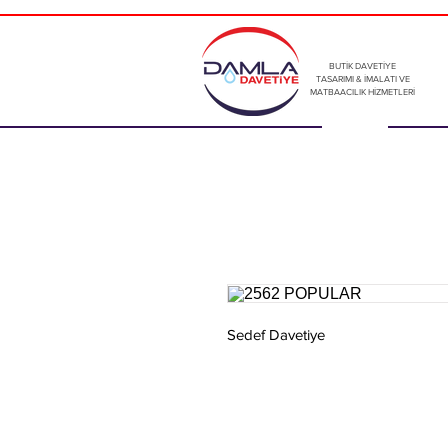
BUTİK DAVETİYE
TASARIMI & İMALATI VE
MATBAACILIK HİZMETLERİ
Sedef Davetiye