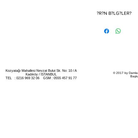
?R?N B?LG?LER?
D???n Davetiyesi.Fiyat 
(1 kutu 100 adettir)Da
ildir.
?Fiyat T?rkiye i?in ge
Davetiye fiyat?na zarf
?Davetiyenin katlama /
teriye aittir
Kozyatağı Mahallesi Nevzat Bulut Sk. No: 10 / A
© 2017 by Damla 
Kadıköy / İSTANBUL
Başk
TEL : 0216 969 32 06 GSM : 0555 457 91 77