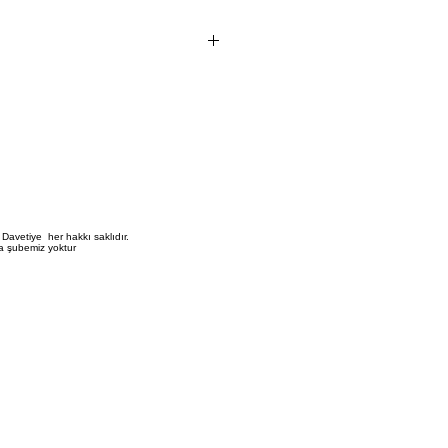
1 adet i?indir.
vetiye fiyat?na bask? ?creti dahil de?
?erli perakende sat?? fiyat?d?r
 ve aksesuar dahildir
 birle?tirme ve zarflama i?lemi m??
Davetiye her hakkı saklıdır.
a şubemiz yoktur