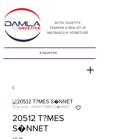
BUTİK DAVETİYE
TASARIMI & İMALATI VE
MATBAACILIK HİZMETLERİ
E-DAVETİYE
Stok kodu: 20512 T?MES S�NNET
20512 T?MES
S�NNET
Fiyat