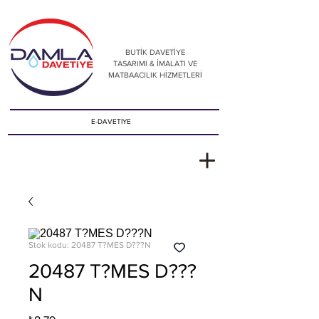
BUTİK DAVETİYE
TASARIMI & İMALATI VE
MATBAACILIK HİZMETLERİ
E-DAVETİYE
Stok kodu: 20487 T?MES D???N
20487 T?MES D???
N
Fiyat