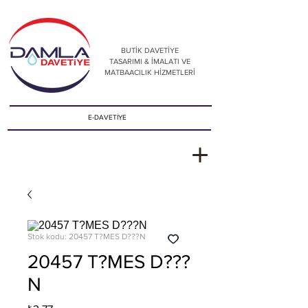
BUTİK DAVETİYE
TASARIMI & İMALATI VE
MATBAACILIK HİZMETLERİ
E-DAVETİYE
Stok kodu: 20457 T?MES D???N
20457 T?MES D???
N
Fiyat