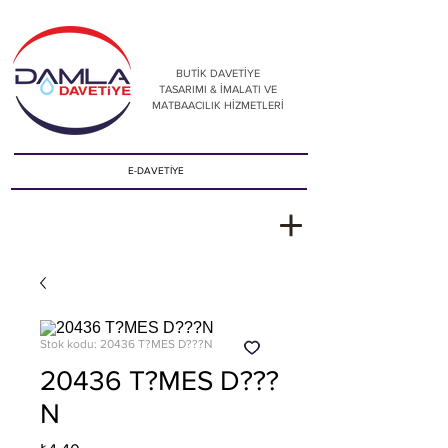
BUTİK DAVETİYE
TASARIMI & İMALATI VE
MATBAACILIK HİZMETLERİ
E-DAVETİYE
Stok kodu: 20436 T?MES D???N
20436 T?MES D???
N
Fiyat