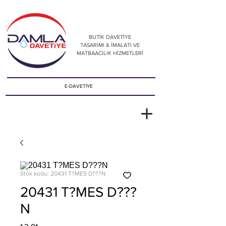
BUTİK DAVETİYE
TASARIMI & İMALATI VE
MATBAACILIK HİZMETLERİ
E-DAVETİYE
Stok kodu: 20431 T?MES D???N
20431 T?MES D???
N
Fiyat