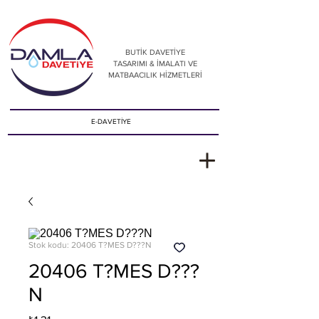
BUTİK DAVETİYE
TASARIMI & İMALATI VE
MATBAACILIK HİZMETLERİ
E-DAVETİYE
Stok kodu: 20406 T?MES D???N
20406 T?MES D???
N
Fiyat