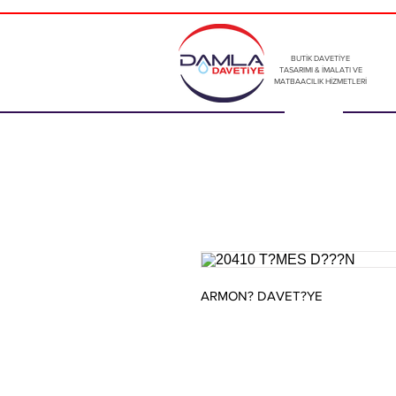
BUTİK DAVETİYE
TASARIMI & İMALATI VE
MATBAACILIK HİZMETLERİ
ARMON? DAVET?YE