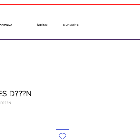
E-DAVETİYE
KKIMIZDA
İLETİŞİM
ES D???N
 D???N