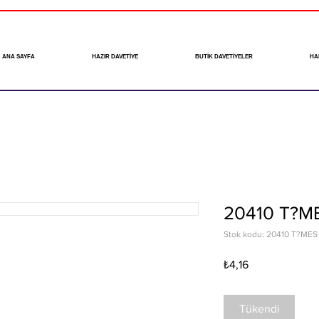
ANA SAYFA
HAZIR DAVETİYE
BUTİK DAVETİYELER
HA
20410 T?M
Stok kodu: 20410 T?MES
Fiyat
₺4,16
Tükendi