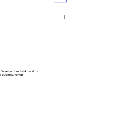
 i?indir. 1 Kutu 100 Adettir. Minimum
iyatlara K.D.V. dahildir
e i?in ge?erli parakende sat?? fiyat?
 Yald?z ve Serigraf Boya bask?
bask? fiyat? ayr? olarak ?
Davetiye her hakkı saklıdır.
a şubemiz yoktur