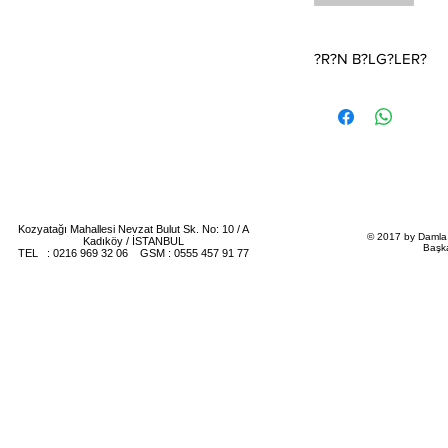
?R?N B?LG?LER?
Davetiye fiyat? 1 Adet
sipari? 50 Adet olup, f
Davetiye Fiyat? T?rkiy
d?r.
Davetiye Ofset, Varak
tekni?ine uygun olup, 
cretlendirilir.
Kozyatağı Mahallesi Nevzat Bulut Sk. No: 10 / A
© 2017 by Damla 
Kadıköy / İSTANBUL
Başk
TEL : 0216 969 32 06 GSM : 0555 457 91 77