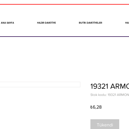
ANA SAYFA
HAZIR DAVETİYE
BUTİK DAVETİYELER
HA
19321 A
Stok kodu: 19321 ARMO
Fiyat
₺6,28
Tükendi