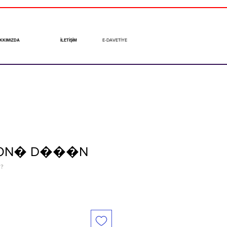
E-DAVETİYE
KKIMIZDA
İLETİŞİM
RMON� D���N
N?