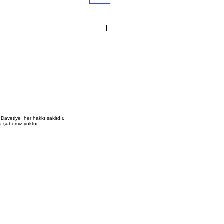
 i?indir. 1 Kutu 100 Adettir. Minimum
iyatlara K.D.V. dahildir
e i?in ge?erli parakende sat?? fiyat?
 Yald?z ve Serigraf Boya bask?
bask? fiyat? ayr? olarak ?
Davetiye her hakkı saklıdır.
a şubemiz yoktur