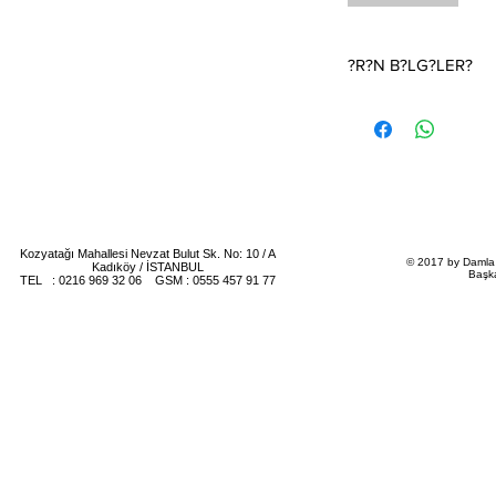
?R?N B?LG?LER?
Davetiye fiyat? 1 Adet
sipari? 50 Adet olup, f
Davetiye Fiyat? T?rkiy
d?r.
Davetiye Ofset, Varak
tekni?ine uygun olup, 
cretlendirilir.
Kozyatağı Mahallesi Nevzat Bulut Sk. No: 10 / A
© 2017 by Damla 
Kadıköy / İSTANBUL
Başk
TEL : 0216 969 32 06 GSM : 0555 457 91 77