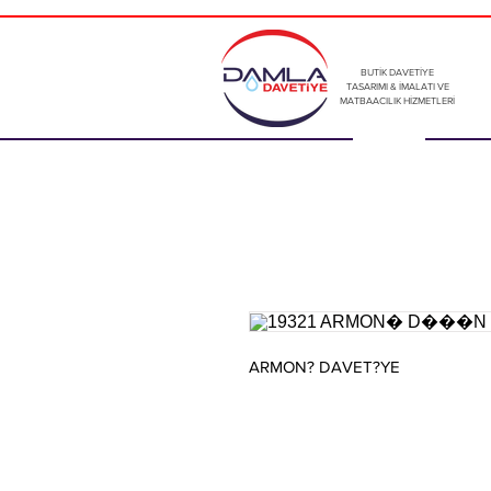
BUTİK DAVETİYE
TASARIMI & İMALATI VE
MATBAACILIK HİZMETLERİ
ARMON? DAVET?YE